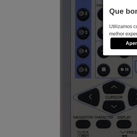
Que bom
Utilizamos c
melhor exper
Apen