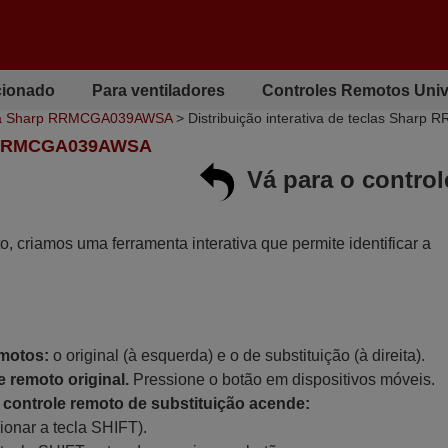
cionado
Para ventiladores
Controles Remotos Univ
ara Sharp RRMCGA039AWSA
> Distribuição interativa de teclas Sha
 RRMCGA039AWSA
Vá para o contro
to, criamos uma ferramenta interativa que permite identificar a
emotos:
o original (à esquerda) e o de substituição (à direita).
 remoto original.
Pressione o botão em dispositivos móveis.
controle remoto de substituição acende:
ionar a tecla SHIFT).