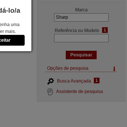
á-lo/a
Marca
 tenha uma
i
Referência ou Modelo
er mais.
eitar
Opções de pesquisa
i
Busca Avançada
Assistente de pesquisa