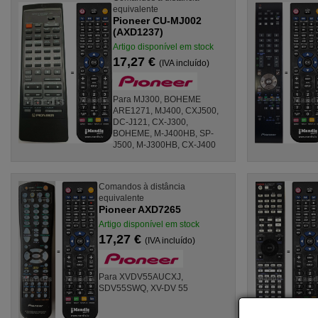
equivalente
Pioneer CU-MJ002
(AXD1237)
Artigo disponível em stock
17,27 €
(IVA incluído)
Para MJ300, BOHEME
ARE1271, MJ400, CXJ500,
DC-J121, CX-J300,
BOHEME, M-J400HB, SP-
J500, M-J300HB, CX-J400
Comandos à distância
equivalente
Pioneer AXD7265
Artigo disponível em stock
17,27 €
(IVA incluído)
Para XVDV55AUCXJ,
SDV55SWQ, XV-DV 55