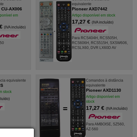
nte
equivalente
r CU-AX006
Pioneer AXD7442
sponível em
Artigo disponível em stock
17,27 €
(IVA incluído)
 €
(IVA incluído)
Para RCS404H, RCS505H,
50
RCS606H, RCS515H, SXSW606,
RCSLX60, DVR LX60D AV
cia equivalente
Comandos à distância
9S
equivalente
Pioneer AXD1130
m stock
Artigo disponível em
cluído)
stock
17,27 €
(IVA incluído)
Para AMBOISE, SZ560,
AZ-560