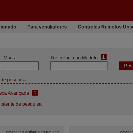
cionado
Para ventiladores
Controles Remotos Univ
i
Marca
Referência ou Modelo
de pesquisa
i
sca Avançada
istente de pesquisa
Comandos à distância equivalente
Comandos