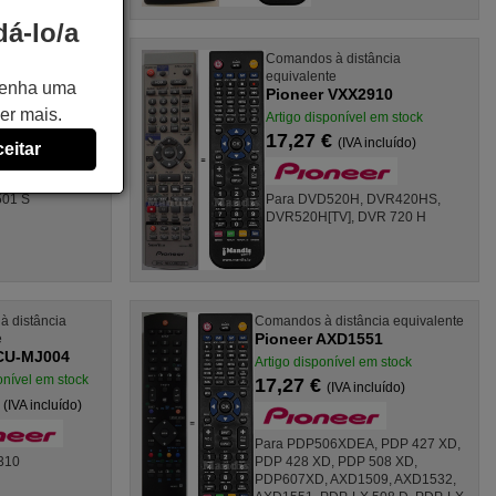
á-lo/a
stância
Comandos à distância
equivalente
 tenha uma
X3069
Pioneer VXX2910
er mais.
el em stock
Artigo disponível em stock
17,27 €
A incluído)
(IVA incluído)
eitar
501 S
Para DVD520H, DVR420HS,
DVR520H[TV], DVR 720 H
 distância
Comandos à distância equivalente
Pioneer AXD1551
e
 CU-MJ004
Artigo disponível em stock
onível em stock
17,27 €
(IVA incluído)
€
(IVA incluído)
Para PDP506XDEA, PDP 427 XD,
310
PDP 428 XD, PDP 508 XD,
PDP607XD, AXD1509, AXD1532,