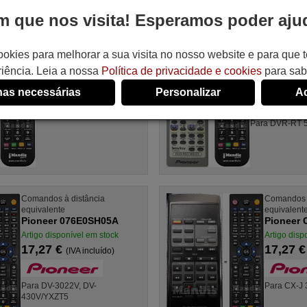
 que nos visita! Esperamos poder ajud
Comandos à distância
Comandos à di
equivalente
equivalente
ookies para melhorar a sua visita no nosso website e para que
CU-DC011
Pioneer VX
iência. Leia a nossa
Política de privacidade e cookies
para sab
Artigo disponível em stock
Artigo disponív
17,27 €
17,27 €
(IVA incluído)
(IV
as necessárias
Personalizar
Ac
Para DVR-RT 
Comandos à distância
Comandos à
equivalente
equivalent
Pioneer 076E0SH05A
Pioneer
Artigo disponível em stock
Artigo disp
17,27 €
17,27 
(IVA incluído)
Para DV-3022V, DV-
Para CX-J 
430V/YXZT5