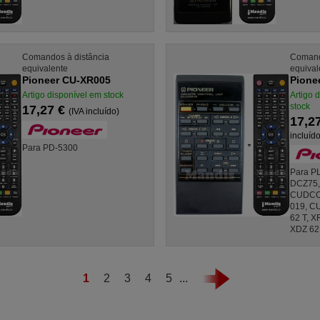
Comandos à distância
Comand
equivalente
equival
Pioneer CU-XR005
Pione
Artigo disponível em stock
Artigo 
stock
17,27 €
(IVA incluído)
17,2
incluído
Para PD-5300
Para P
DCZ75,
CUDCO
019, C
62 T, X
XDZ 62 
1
2
3
4
5
...