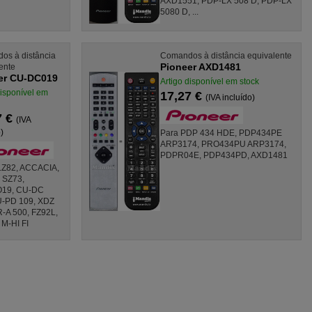
AXD1551, PDP-LX 508 D, PDP-LX
5080 D, ...
os à distância
Comandos à distância equivalente
Pioneer AXD1481
ente
er CU-DC019
Artigo disponível em stock
disponível em
17,27 €
(IVA incluído)
7 €
(IVA
)
Para PDP 434 HDE, PDP434PE
ARP3174, PRO434PU ARP3174,
PDPR04E, PDP434PD, AXD1481
LZ82, ACCACIA,
 SZ73,
19, CU-DC
U-PD 109, XDZ
R-A 500, FZ92L,
M-HI FI