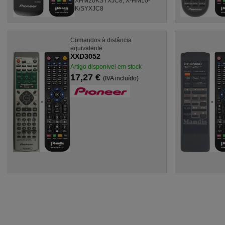
XHM20KSYXJC8, X-HM10-
K/SYXJC8
Comandos à distância
equivalente
XXD3052
Artigo disponível em stock
17,27 €
(IVA incluído)