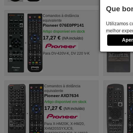
Que bom
Comandos à distância
equivalente
Utilizamos c
Pioneer 076E0PP141
melhor exper
Artigo disponível em stock
17,27 €
(IVA incluído)
Apen
Para DV-420V-K, DV 220 V-K
Comandos à distância
equivalente
Pioneer AXD7634
Artigo disponível em stock
17,27 €
(IVA incluído)
Para X-HM20K, X-HM20,
XHM20SSYXJC8,