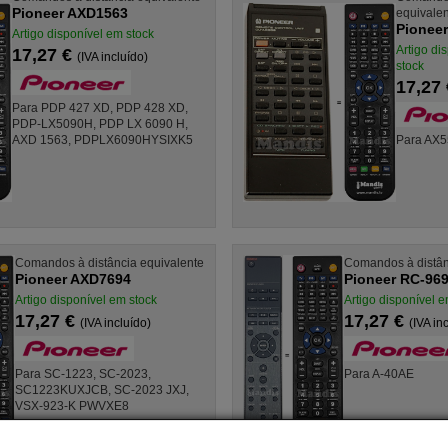
Pioneer AXD1563
equivale
Pionee
Artigo disponível em stock
Artigo di
17,27 €
(IVA incluído)
stock
17,27
Para PDP 427 XD, PDP 428 XD,
PDP-LX5090H, PDP LX 6090 H,
AXD 1563, PDPLX6090HYSIXK5
Para AX5
Comandos à distância equivalente
Comandos à distân
Pioneer AXD7694
Pioneer RC-96
Artigo disponível em stock
Artigo disponível e
17,27 €
17,27 €
(IVA incluído)
(IVA in
Para SC-1223, SC-2023,
Para A-40AE
SC1223KUXJCB, SC-2023 JXJ,
VSX-923-K PWVXE8